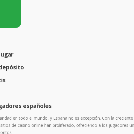
jugar
 depósito
is
ugadores españoles
laridad en todo el mundo, y España no es excepción. Con la creciente
sitios de casino online han proliferado, ofreciendo a los jugadores u
oritos.