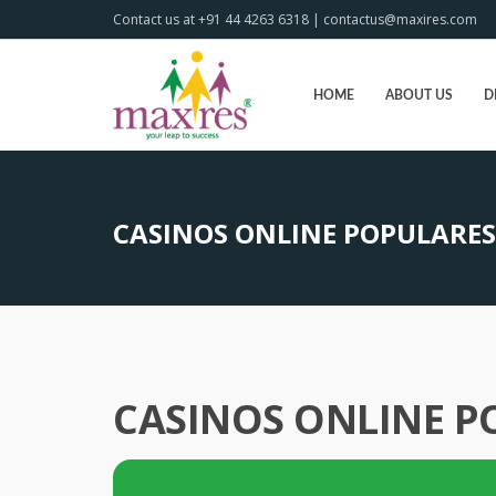
Contact us at +91 44 4263 6318 | contactus@maxires.com
HOME
ABOUT US
D
CASINOS ONLINE POPULARES
CASINOS ONLINE P