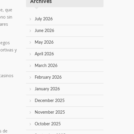
Archives
le, que
ono sin
July 2026
lares
June 2026
juegos
May 2026
ortivas y
April 2026
March 2026
casinos
February 2026
January 2026
December 2025
November 2025
October 2025
s de