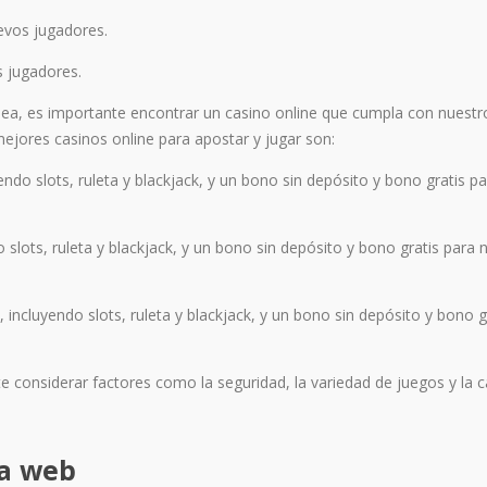
evos jugadores.
s jugadores.
ínea, es importante encontrar un casino online que cumpla con nuestr
mejores casinos online para apostar y jugar son:
ndo slots, ruleta y blackjack, y un bono sin depósito y bono gratis p
 slots, ruleta y blackjack, y un bono sin depósito y bono gratis para
 incluyendo slots, ruleta y blackjack, y un bono sin depósito y bono g
te considerar factores como la seguridad, la variedad de juegos y la c
la web