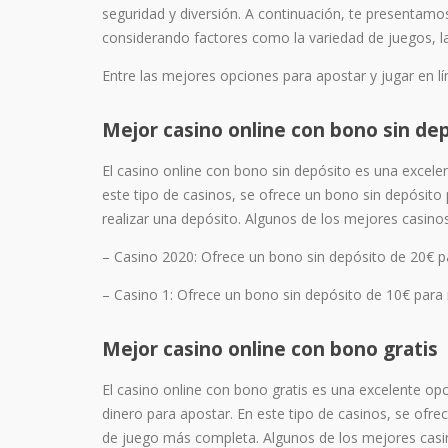
seguridad y diversión. A continuación, te presentamo
considerando factores como la variedad de juegos, la 
Entre las mejores opciones para apostar y jugar en lí
Mejor casino online con bono sin de
El casino online con bono sin depósito es una excele
este tipo de casinos, se ofrece un bono sin depósito
realizar una depósito. Algunos de los mejores casino
– Casino 2020: Ofrece un bono sin depósito de 20€ p
– Casino 1: Ofrece un bono sin depósito de 10€ para
Mejor casino online con bono gratis
El casino online con bono gratis es una excelente o
dinero para apostar. En este tipo de casinos, se ofre
de juego más completa. Algunos de los mejores casin