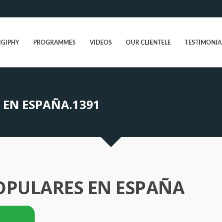
IGIPHY
PROGRAMMES
VIDEOS
OUR CLIENTELE
TESTIMONIA
 EN ESPAÑA.1391
OPULARES EN ESPAÑA