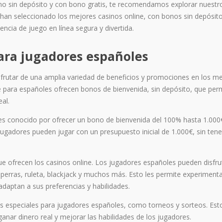
ono sin depósito y con bono gratis, te recomendamos explorar nuestr
han seleccionado los mejores casinos online, con bonos sin depósit
encia de juego en línea segura y divertida.
ara jugadores españoles
sfrutar de una amplia variedad de beneficios y promociones en los m
e para españoles ofrecen bonos de bienvenida, sin depósito, que per
al.
es conocido por ofrecer un bono de bienvenida del 100% hasta 1.000€
 jugadores pueden jugar con un presupuesto inicial de 1.000€, sin ten
ue ofrecen los casinos online. Los jugadores españoles pueden disfru
perras, ruleta, blackjack y muchos más. Esto les permite experiment
adaptan a sus preferencias y habilidades.
 especiales para jugadores españoles, como torneos y sorteos. Est
nar dinero real y mejorar las habilidades de los jugadores.