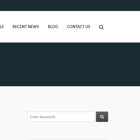
LS
RECENT NEWS
BLOG
CONTACT US