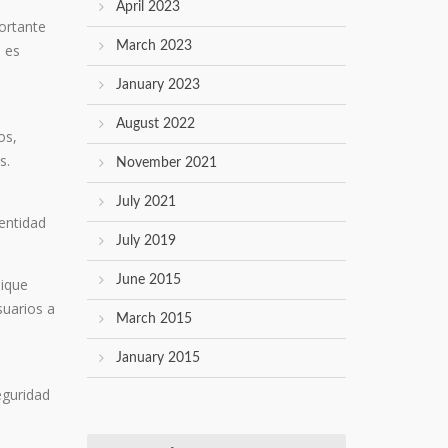
April 2023
portante
March 2023
, es
January 2023
August 2022
os,
s.
November 2021
July 2021
dentidad
July 2019
June 2015
lique
suarios a
March 2015
January 2015
eguridad