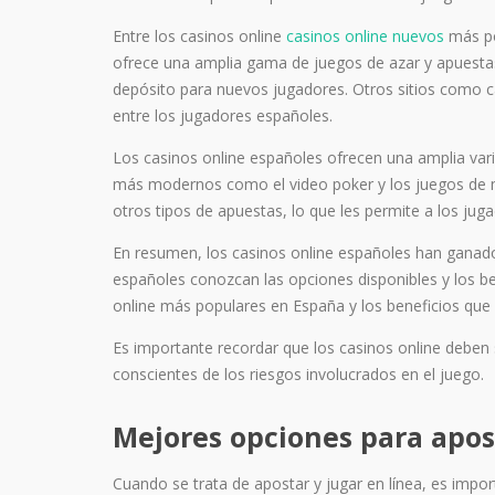
Entre los casinos online
casinos online nuevos
más po
ofrece una amplia gama de juegos de azar y apuestas
depósito para nuevos jugadores. Otros sitios como c
entre los jugadores españoles.
Los casinos online españoles ofrecen una amplia vari
más modernos como el video poker y los juegos de m
otros tipos de apuestas, lo que les permite a los ju
En resumen, los casinos online españoles han ganado
españoles conozcan las opciones disponibles y los ben
online más populares en España y los beneficios que 
Es importante recordar que los casinos online deben
conscientes de los riesgos involucrados en el juego.
Mejores opciones para apos
Cuando se trata de apostar y jugar en línea, es imp