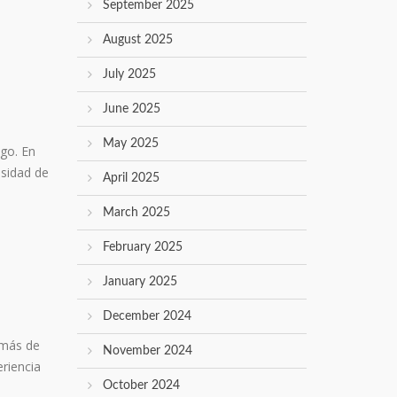
September 2025
August 2025
July 2025
June 2025
May 2025
sgo. En
esidad de
April 2025
March 2025
February 2025
January 2025
December 2024
 más de
November 2024
eriencia
October 2024