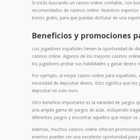
Si estás buscando un casino online confiable, con b
recomendados de casinos online. Nuestros expertos 
bonos gratis, para que puedas disfrutar de una experi
Beneficios y promociones p
Los jugadores españoles tienen la oportunidad de di
casinos online. Algunos de los mejores casinos onlin
los jugadores probar sus habilidades y ganar dinero re
Por ejemplo, el mejor casino online para españoles, 
necesidad de depositar dinero. Esto significa que los
depositar un solo euro.
Otro beneficio importante es la variedad de juegos q
una amplia gama de juegos de azar, incluyendo traga
diferentes juegos y encontrar aquellos que mejor se 
Además, muchos casinos online ofrecen promociones
eventos pueden ser una excelente oportunidad para ga