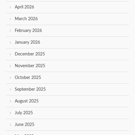
April 2026
March 2026
February 2026
January 2026
December 2025
November 2025
October 2025
September 2025
August 2025
July 2025
June 2025