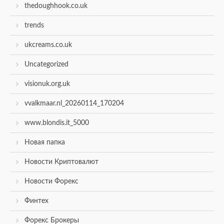
thedoughhook.co.uk
trends
ukcreams.co.uk
Uncategorized
visionuk.org.uk
vvalkmaar.nl_20260114_170204
www.blondis.it_5000
Новая папка
Новости Криптовалют
Новости Форекс
Финтех
Форекс Брокеры