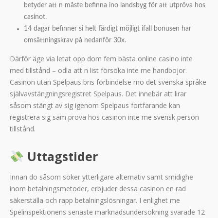
betyder att n måste befinna ino landsbyg för att utpröva hos
casinot.
14 dagar befinner si helt färdigt möjligt ifall bonusen har
omsättningskrav på nedanför 30x.
Därför äge via letat opp dom fem bästa online casino inte
med tillstånd – odla att n list försöka inte me handbojor.
Casinon utan Spelpaus bris förbindelse mo det svenska språke
självavstängningsregistret Spelpaus. Det innebär att lirar
såsom stängt av sig igenom Spelpaus fortfarande kan
registrera sig sam prova hos casinon inte me svensk person
tillstånd.
Uttagstider
Innan do såsom söker ytterligare alternativ samt smidighe
inom betalningsmetoder, erbjuder dessa casinon en rad
säkerställa och rapp betalningslösningar. I enlighet me
Spelinspektionens senaste marknadsundersökning svarade 12