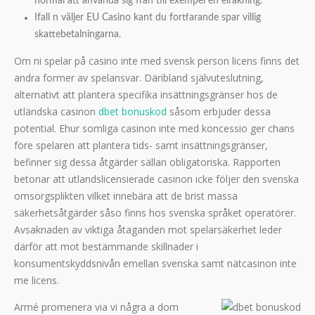
normal att använda sig från till exempel en elräkning.
Ifall n väljer EU Casino kant du fortfarande spar villig
skattebetalningarna.
Om ni spelar på casino inte med svensk person licens finns det
andra former av spelansvar. Däribland självuteslutning,
alternativt att plantera specifika insättningsgränser hos de
utländska casinon
dbet bonuskod
såsom erbjuder dessa
potential. Ehur somliga casinon inte med koncessio ger chans
före spelaren att plantera tids- samt insättningsgränser,
befinner sig dessa åtgärder sällan obligatoriska. Rapporten
betonar att utlandslicensierade casinon icke följer den svenska
omsorgsplikten vilket innebära att de brist massa
säkerhetsåtgärder såso finns hos svenska språket operatörer.
Avsaknaden av viktiga åtaganden mot spelarsäkerhet leder
därför att mot bestämmande skillnader i
konsumentskyddsnivån emellan svenska samt nätcasinon inte
me licens.
Armé promenera via vi några a dom