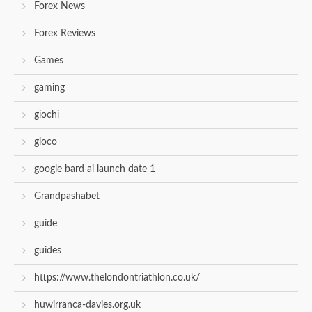
Forex News
Forex Reviews
Games
gaming
giochi
gioco
google bard ai launch date 1
Grandpashabet
guide
guides
https://www.thelondontriathlon.co.uk/
huwirranca-davies.org.uk