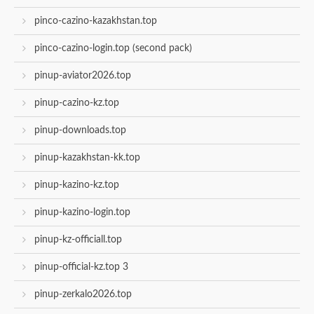
pinco-cazino-kazakhstan.top
pinco-cazino-login.top (second pack)
pinup-aviator2026.top
pinup-cazino-kz.top
pinup-downloads.top
pinup-kazakhstan-kk.top
pinup-kazino-kz.top
pinup-kazino-login.top
pinup-kz-officiall.top
pinup-official-kz.top 3
pinup-zerkalo2026.top