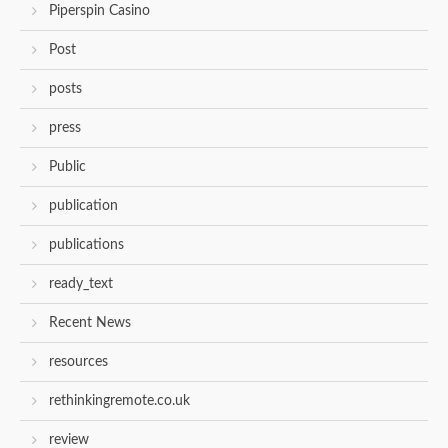
Piperspin Casino
Post
posts
press
Public
publication
publications
ready_text
Recent News
resources
rethinkingremote.co.uk
review