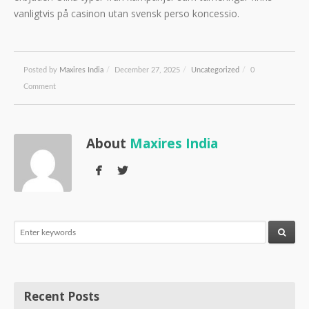
vanligtvis på casinon utan svensk perso koncessio.
Posted by
Maxires India
/
December 27, 2025
/
Uncategorized
/
0
Comment
About
Maxires India
Recent Posts