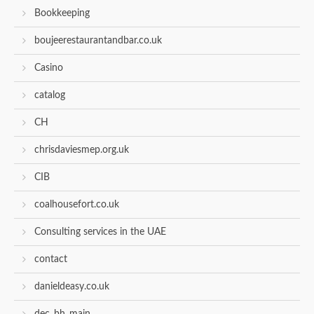
Bookkeeping
boujeerestaurantandbar.co.uk
Casino
catalog
CH
chrisdaviesmep.org.uk
CIB
coalhousefort.co.uk
Consulting services in the UAE
contact
danieldeasy.co.uk