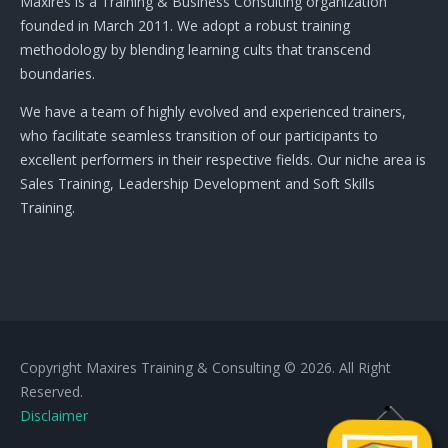
Maxires is a Training & Business Consulting organization
founded in March 2011. We adopt a robust training
methodology by blending learning cults that transcend
boundaries.
We have a team of highly evolved and experienced trainers,
who facilitate seamless transition of our participants to
excellent performers in their respective fields. Our niche area is
Sales Training, Leadership Development and Soft Skills
Training.
Copyright Maxires Training & Consulting © 2026. All Right
Reserved.
Disclaimer