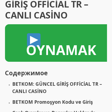
GİRİŞ OFFİCİAL TR –
CANLI CASİNO
OYNAMAK
Содержимое
BETKOM: GÜNCEL GİRİŞ OFFİCİAL TR –
CANLI CASİNO
BETKOM Promoşyon Kodu ve Giriş