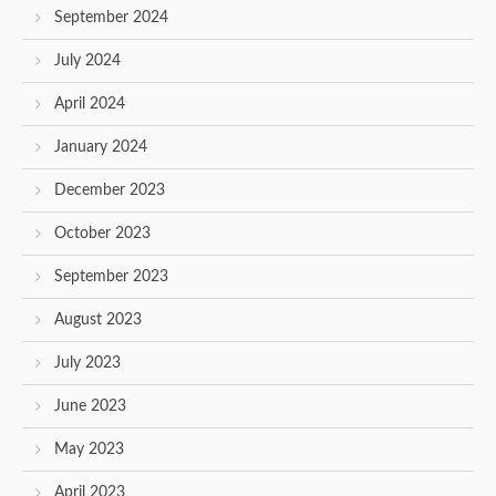
September 2024
July 2024
April 2024
January 2024
December 2023
October 2023
September 2023
August 2023
July 2023
June 2023
May 2023
April 2023