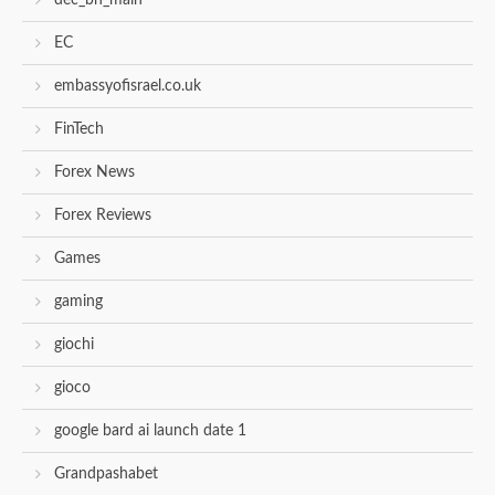
dec_bh_main
EC
embassyofisrael.co.uk
FinTech
Forex News
Forex Reviews
Games
gaming
giochi
gioco
google bard ai launch date 1
Grandpashabet