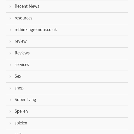
Recent News
resources
rethinkingremote.co.uk
review
Reviews
services
Sex
shop
Sober living
Spellen
spielen