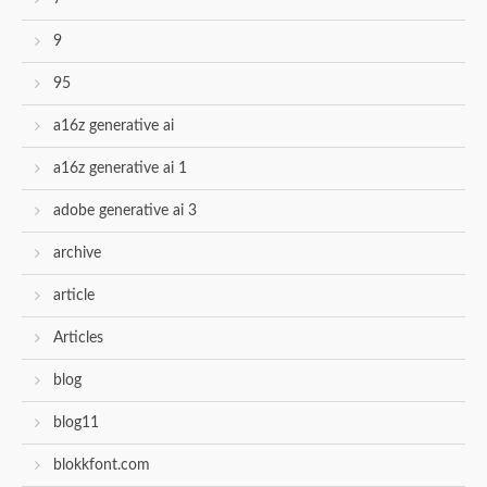
9
95
a16z generative ai
a16z generative ai 1
adobe generative ai 3
archive
article
Articles
blog
blog11
blokkfont.com