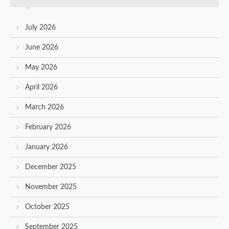
July 2026
June 2026
May 2026
April 2026
March 2026
February 2026
January 2026
December 2025
November 2025
October 2025
September 2025