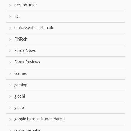
dec_bh_main
EC
embassyofisrael.co.uk
FinTech
Forex News
Forex Reviews
Games
gaming
giochi
gioco
google bard ai launch date 1
Grandpashabet