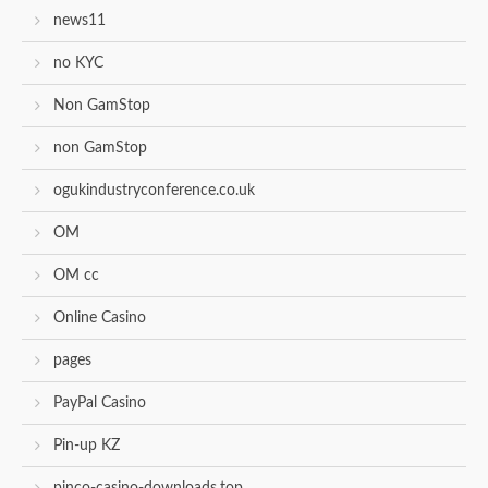
news11
no KYC
Non GamStop
non GamStop
ogukindustryconference.co.uk
OM
OM cc
Online Casino
pages
PayPal Casino
Pin-up KZ