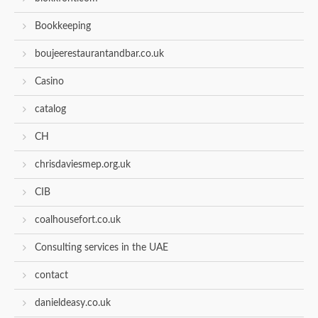
Bookkeeping
boujeerestaurantandbar.co.uk
Casino
catalog
CH
chrisdaviesmep.org.uk
CIB
coalhousefort.co.uk
Consulting services in the UAE
contact
danieldeasy.co.uk