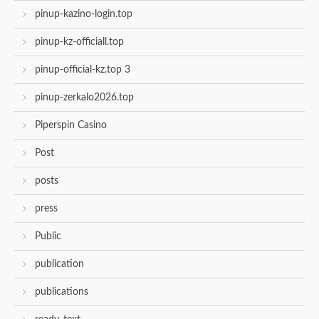
pinup-kazino-login.top
pinup-kz-officiall.top
pinup-official-kz.top 3
pinup-zerkalo2026.top
Piperspin Casino
Post
posts
press
Public
publication
publications