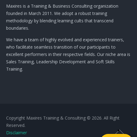
Maxires is a Training & Business Consulting organization
founded in March 2011. We adopt a robust training
methodology by blending learning cults that transcend
boundaries.
We have a team of highly evolved and experienced trainers,
who facilitate seamless transition of our participants to
excellent performers in their respective fields. Our niche area is
Sales Training, Leadership Development and Soft Skills
Training.
Copyright Maxires Training & Consulting © 2026. All Right
Reserved.
Disclaimer