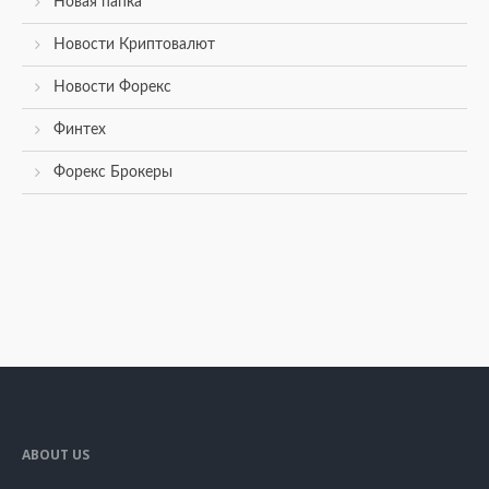
Новая папка
Новости Криптовалют
Новости Форекс
Финтех
Форекс Брокеры
ABOUT US