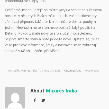
proběhnout ve stejný den.
Čeští hráči mohou přejít na místní jazyk a setkat se s českými
hostiteli v některých živých místnostech. Vaše oblíbené hry
zůstávají připnuté, takže se k nim můžete dostat pouhým
jedním klepnutím na telefon nebo počítač, když používáte
Betano. Pokud získáte nový telefon, účet moceBetano,
nejprve smažte starý a poté přidejte nový. Ujistěte se, že se
vaše profilové informace, limity a nastavení měn zobrazují
správně v Kč při každém přihlášení.
Posted by
Maxires India
/
January 19, 2026
/
Uncategorized
/
0 Comment
About
Maxires India