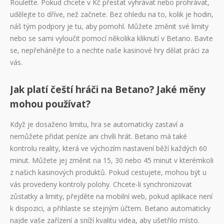
Roulette. Pokud chcete v Kč přestat vyhrávat nebo prohrávat,
udělejte to dříve, než začnete. Bez ohledu na to, kolik je hodin,
náš tým podpory je tu, aby pomohl. Můžete změnit své limity
nebo se sami vyloučit pomocí několika kliknutí v Betano. Bavte
se, nepřehánějte to a nechte naše kasinové hry dělat práci za
vás.
Jak platí čeští hráči na Betano? Jaké měny
mohou používat?
Když je dosaženo limitu, hra se automaticky zastaví a
nemůžete přidat peníze ani chvíli hrát. Betano má také
kontrolu reality, která ve výchozím nastavení běží každých 60
minut. Můžete jej změnit na 15, 30 nebo 45 minut v kterémkoli
z našich kasinových produktů. Pokud cestujete, mohou být u
vás provedeny kontroly polohy. Chcete-li synchronizovat
zůstatky a limity, přejděte na mobilní web, pokud aplikace není
k dispozici, a přihlaste se stejným účtem. Betano automaticky
najde vaše zařízení a sníží kvalitu videa, aby ušetřilo místo.