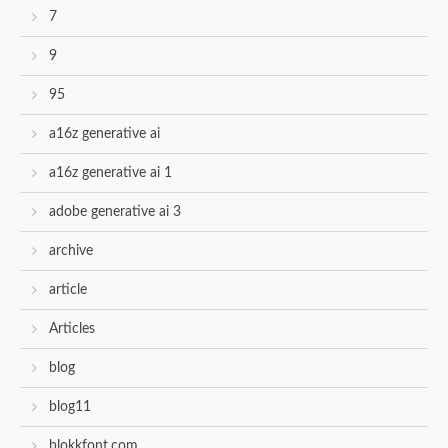
7
9
95
a16z generative ai
a16z generative ai 1
adobe generative ai 3
archive
article
Articles
blog
blog11
blokkfont.com