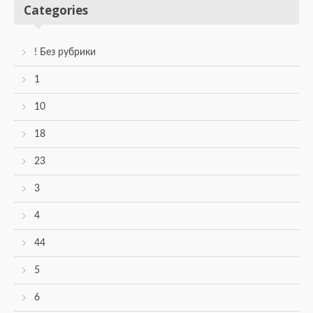
Categories
! Без рубрики
1
10
18
23
3
4
44
5
6