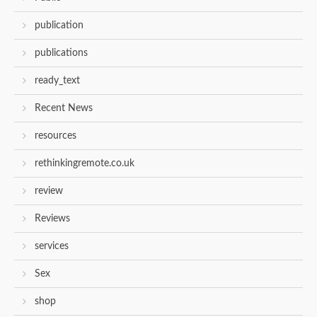
publication
publications
ready_text
Recent News
resources
rethinkingremote.co.uk
review
Reviews
services
Sex
shop