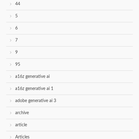
44
5
6
7
9
95
a16z generative ai
a16z generative ai 1
adobe generative ai 3
archive
article
Articles