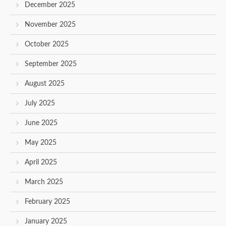
December 2025
November 2025
October 2025
September 2025
August 2025
July 2025
June 2025
May 2025
April 2025
March 2025
February 2025
January 2025