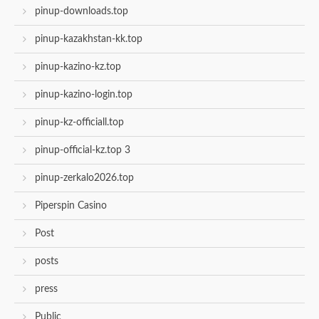
pinup-downloads.top
pinup-kazakhstan-kk.top
pinup-kazino-kz.top
pinup-kazino-login.top
pinup-kz-officiall.top
pinup-official-kz.top 3
pinup-zerkalo2026.top
Piperspin Casino
Post
posts
press
Public