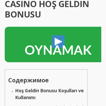
CASINO HOŞ GELDIN
BONUSU
OYNAMAK
Содержимое
Hoş Geldin Bonusu Koşulları ve
Kullanımı