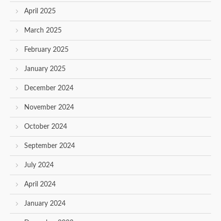
April 2025
March 2025
February 2025
January 2025
December 2024
November 2024
October 2024
September 2024
July 2024
April 2024
January 2024