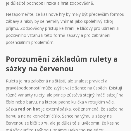
je důležité pochopit i rizika a hrát zodpovědně.
Nezapomeňte, že kasinové hry by měly být především formou
zábavy a nikdy by se neměly vnímat jako spolehlivý zdroj
příjmu. Zodpovědný přístup ke hraní je klíčový pro udržení si
pozitivního vztahu k této formě zábavy a pro zabránění
potenciálním problémům.
Porozumění základům rulety a
sázky na červenou
Ruleta je hra založená na štěstí, ale znalost pravidel a
pravděpodobností může zvýšit vaše šance na úspěch. Existují
různé varianty rulety, ale princip zůstává stejný: hráči sázejí na
číslo nebo barvu, na kterou padne kulička v rotujícím válci.
Sázka
red on bet
je externí sázka, což znamená, že sázíte na
barvu a ne na konkrétní číslo. Šance na výhru u sázky na
červenou se blíží 50 %, ale je důležité si uvědomit, že kasino
má vždy určitou výhodu, známou jako “house edge”.