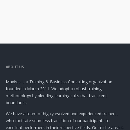
ABOUT US
Maxires is a Training & Business Consulting organization
founded in March 2011. We adopt a robust training
methodology by blending learning cults that transcend
boundaries.
We have a team of highly evolved and experienced trainers,
who facilitate seamless transition of our participants to
excellent performers in their respective fields. Our niche area is