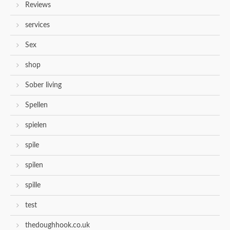
Reviews
services
Sex
shop
Sober living
Spellen
spielen
spile
spilen
spille
test
thedoughhook.co.uk