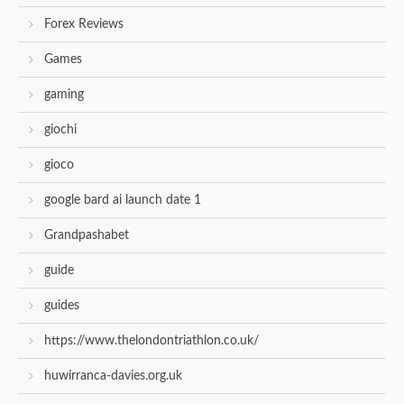
Forex Reviews
Games
gaming
giochi
gioco
google bard ai launch date 1
Grandpashabet
guide
guides
https://www.thelondontriathlon.co.uk/
huwirranca-davies.org.uk