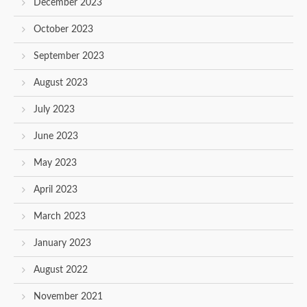
December 2023
October 2023
September 2023
August 2023
July 2023
June 2023
May 2023
April 2023
March 2023
January 2023
August 2022
November 2021