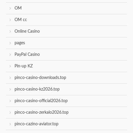
OM
OM cc
Online Casino
pages
PayPal Casino
Pin-up KZ
pinco-casino-downloads.top
pinco-casino-kz2026.top
pinco-casino-official2026.top
pinco-casino-zerkalo2026.top
pinco-cazino-aviator.top