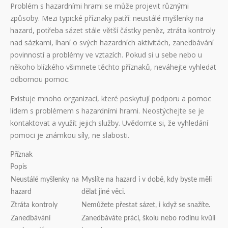
Problém s hazardními hrami se může projevit různými
způsoby. Mezi typické příznaky patří: neustálé myšlenky na
hazard, potřeba sázet stále větší částky peněz, ztráta kontroly
nad sázkami, lhaní o svých hazardních aktivitách, zanedbávání
povinností a problémy ve vztazích. Pokud si u sebe nebo u
někoho blízkého všimnete těchto příznaků, neváhejte vyhledat
odbornou pomoc.
Existuje mnoho organizací, které poskytují podporu a pomoc
lidem s problémem s hazardními hrami. Neostýchejte se je
kontaktovat a využít jejich služby. Uvědomte si, že vyhledání
pomoci je známkou síly, ne slabosti.
Příznak
Popis
Neustálé myšlenky na
Myslíte na hazard i v době, kdy byste měli
hazard
dělat jiné věci.
Ztráta kontroly
Nemůžete přestat sázet, i když se snažíte.
Zanedbávání
Zanedbáváte práci, školu nebo rodinu kvůli