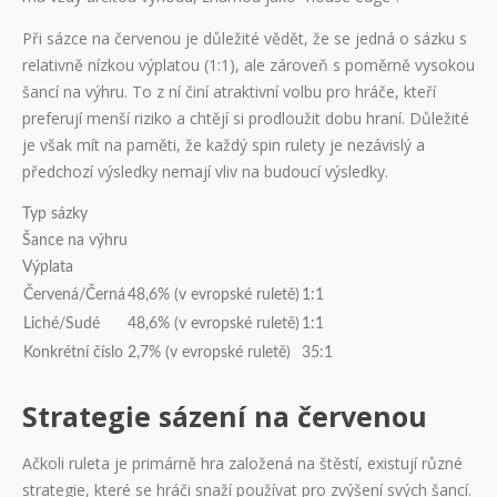
Při sázce na červenou je důležité vědět, že se jedná o sázku s
relativně nízkou výplatou (1:1), ale zároveň s poměrně vysokou
šancí na výhru. To z ní činí atraktivní volbu pro hráče, kteří
preferují menší riziko a chtějí si prodloužit dobu hraní. Důležité
je však mít na paměti, že každý spin rulety je nezávislý a
předchozí výsledky nemají vliv na budoucí výsledky.
Typ sázky
Šance na výhru
Výplata
Červená/Černá
48,6% (v evropské ruletě)
1:1
Liché/Sudé
48,6% (v evropské ruletě)
1:1
Konkrétní číslo
2,7% (v evropské ruletě)
35:1
Strategie sázení na červenou
Ačkoli ruleta je primárně hra založená na štěstí, existují různé
strategie, které se hráči snaží používat pro zvýšení svých šancí.