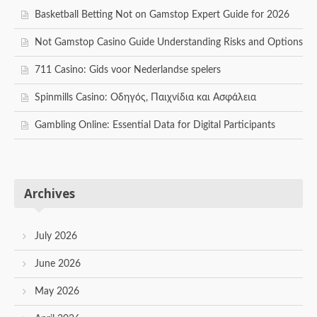
Basketball Betting Not on Gamstop Expert Guide for 2026
Not Gamstop Casino Guide Understanding Risks and Options
711 Casino: Gids voor Nederlandse spelers
Spinmills Casino: Οδηγός, Παιχνίδια και Ασφάλεια
Gambling Online: Essential Data for Digital Participants
Archives
July 2026
June 2026
May 2026