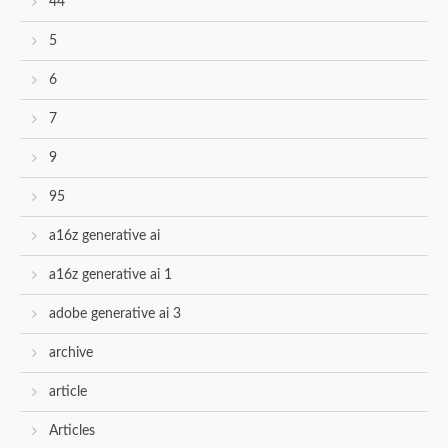
44
5
6
7
9
95
a16z generative ai
a16z generative ai 1
adobe generative ai 3
archive
article
Articles