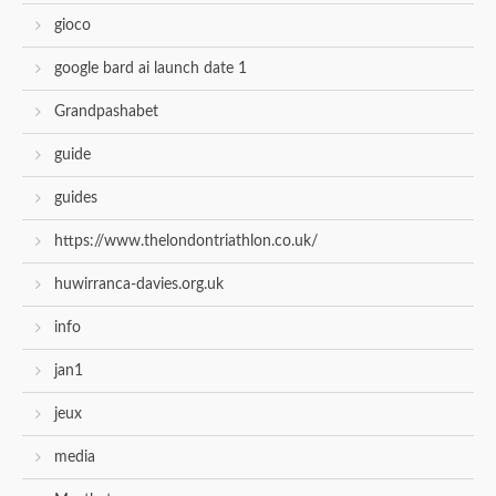
gioco
google bard ai launch date 1
Grandpashabet
guide
guides
https://www.thelondontriathlon.co.uk/
huwirranca-davies.org.uk
info
jan1
jeux
media