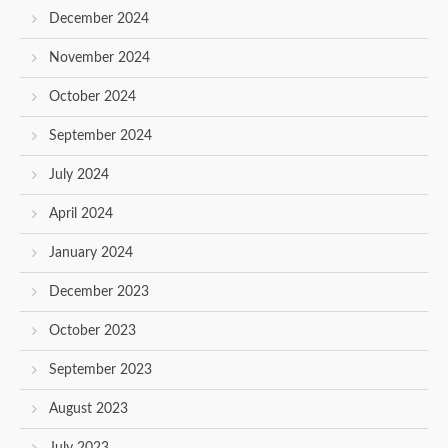
December 2024
November 2024
October 2024
September 2024
July 2024
April 2024
January 2024
December 2023
October 2023
September 2023
August 2023