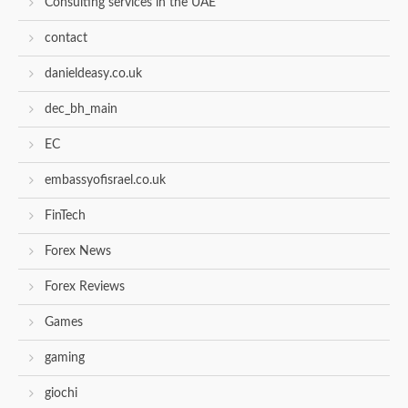
Consulting services in the UAE
contact
danieldeasy.co.uk
dec_bh_main
EC
embassyofisrael.co.uk
FinTech
Forex News
Forex Reviews
Games
gaming
giochi