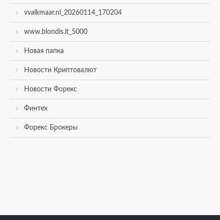
vvalkmaar.nl_20260114_170204
www.blondis.it_5000
Новая папка
Новости Криптовалют
Новости Форекс
Финтех
Форекс Брокеры