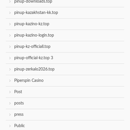
pinup-downloads.top
pinup-kazakhstan-kk.top
pinup-kazino-kz.top
pinup-kazino-login.top
pinup-kz-officiall.top
pinup-official-kz.top 3
pinup-zerkalo2026.top
Piperspin Casino
Post
posts
press
Public