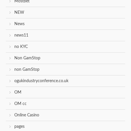
Mostbet
NEW
News
news11
no KYC
Non GamStop
non GamStop
ogukindustryconference.co.uk
OM
OM cc
Online Casino
pages