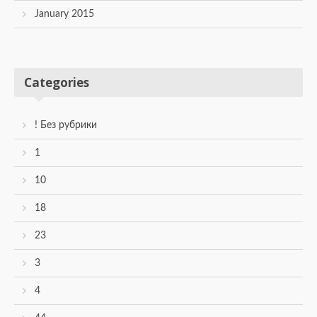
January 2015
Categories
! Без рубрики
1
10
18
23
3
4