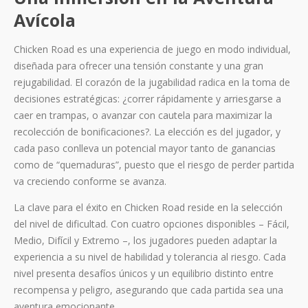
Avícola
Chicken Road es una experiencia de juego en modo individual,
diseñada para ofrecer una tensión constante y una gran
rejugabilidad. El corazón de la jugabilidad radica en la toma de
decisiones estratégicas: ¿correr rápidamente y arriesgarse a
caer en trampas, o avanzar con cautela para maximizar la
recolección de bonificaciones?. La elección es del jugador, y
cada paso conlleva un potencial mayor tanto de ganancias
como de “quemaduras”, puesto que el riesgo de perder partida
va creciendo conforme se avanza.
La clave para el éxito en Chicken Road reside en la selección
del nivel de dificultad. Con cuatro opciones disponibles – Fácil,
Medio, Difícil y Extremo –, los jugadores pueden adaptar la
experiencia a su nivel de habilidad y tolerancia al riesgo. Cada
nivel presenta desafíos únicos y un equilibrio distinto entre
recompensa y peligro, asegurando que cada partida sea una
aventura emocionante.