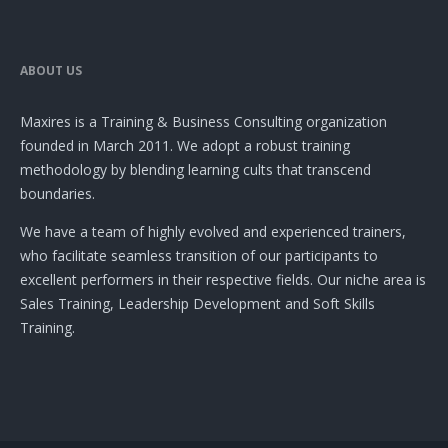
ABOUT US
Maxires is a Training & Business Consulting organization
founded in March 2011. We adopt a robust training
methodology by blending learning cults that transcend
boundaries.
We have a team of highly evolved and experienced trainers,
who facilitate seamless transition of our participants to
excellent performers in their respective fields. Our niche area is
Sales Training, Leadership Development and Soft Skills
Training.