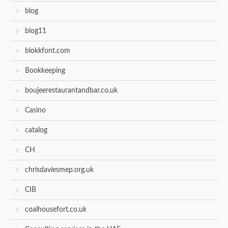
blog
blog11
blokkfont.com
Bookkeeping
boujeerestaurantandbar.co.uk
Casino
catalog
CH
chrisdaviesmep.org.uk
CIB
coalhousefort.co.uk