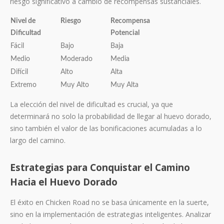
riesgo significativo a cambio de recompensas sustanciales.
Nivel de
Riesgo
Recompensa
Dificultad
Potencial
Fácil
Bajo
Baja
Medio
Moderado
Media
Difícil
Alto
Alta
Extremo
Muy Alto
Muy Alta
La elección del nivel de dificultad es crucial, ya que
determinará no solo la probabilidad de llegar al huevo dorado,
sino también el valor de las bonificaciones acumuladas a lo
largo del camino.
Estrategias para Conquistar el Camino
Hacia el Huevo Dorado
El éxito en Chicken Road no se basa únicamente en la suerte,
sino en la implementación de estrategias inteligentes. Analizar