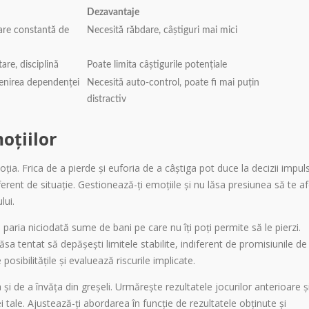
Dezavantaje
are constantă de
Necesită răbdare, câștiguri mai mici
are, disciplină
Poate limita câștigurile potențiale
venirea dependenței
Necesită auto-control, poate fi mai puțin
distractiv
oțiilor
ția. Frica de a pierde și euforia de a câștiga pot duce la decizii impuls
iferent de situație. Gestionează-ți emoțiile și nu lăsa presiunea să te a
lui.
paria niciodată sume de bani pe care nu îți poți permite să le pierzi.
lăsa tentat să depășești limitele stabilite, indiferent de promisiunile de
posibilitățile și evaluează riscurile implicate.
și de a învăța din greșeli. Urmărește rezultatele jocurilor anterioare ș
ei tale. Ajustează-ți abordarea în funcție de rezultatele obținute și