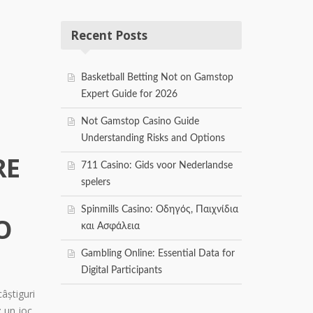
Recent Posts
Basketball Betting Not on Gamstop
Expert Guide for 2026
Not Gamstop Casino Guide
Understanding Risks and Options
RE
711 Casino: Gids voor Nederlandse
spelers
Spinmills Casino: Οδηγός, Παιχνίδια
O
και Ασφάλεια
Gambling Online: Essential Data for
Digital Participants
âștiguri
: un joc