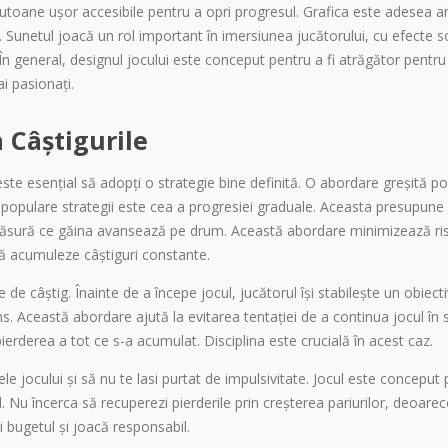
u butoane ușor accesibile pentru a opri progresul. Grafica este adesea a
Sunetul joacă un rol important în imersiunea jucătorului, cu efecte 
n general, designul jocului este conceput pentru a fi atrăgător pentru
i pasionați.
 Câștigurile
este esențial să adopți o strategie bine definită. O abordare greșită p
ai populare strategii este cea a progresiei graduale. Aceasta presupune
e măsură ce găina avansează pe drum. Această abordare minimizează ris
să acumuleze câștiguri constante.
te de câștig. Înainte de a începe jocul, jucătorul își stabilește un obiect
ns. Această abordare ajută la evitarea tentației de a continua jocul în
rderea a tot ce s-a acumulat. Disciplina este crucială în acest caz.
e jocului și să nu te lasi purtat de impulsivitate. Jocul este conceput 
l. Nu încerca să recuperezi pierderile prin creșterea pariurilor, deoare
 bugetul și joacă responsabil.