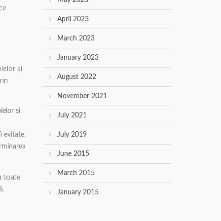
May 2023
ice
April 2023
March 2023
January 2023
lelor și
August 2022
rin
November 2021
elor și
July 2021
i evitate.
July 2019
erminarea
June 2015
March 2015
u toate
ă.
January 2015