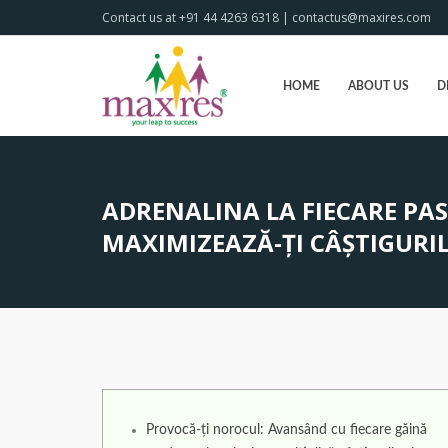
Contact us at +91 44 4263 6318 | contactus@maxires.com
HOME
ABOUT US
D
ADRENALINA LA FIECARE PAS
MAXIMIZEAZĂ-ȚI CÂȘTIGURIL
Provocă-ți norocul: Avansând cu fiecare găină