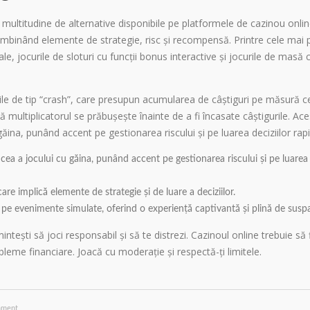
 multitudine de alternative disponibile pe platformele de cazinou onli
ombinând elemente de strategie, risc și recompensă. Printre cele mai 
le, jocurile de sloturi cu funcții bonus interactive și jocurile de masă c
ile de tip “crash”, care presupun acumularea de câștiguri pe măsură c
că multiplicatorul se prăbușește înainte de a fi încasate câștigurile. Ac
găina, punând accent pe gestionarea riscului și pe luarea deciziilor rap
cea a jocului cu găina, punând accent pe gestionarea riscului și pe luarea 
are implică elemente de strategie și de luare a deciziilor.
 pe evenimente simulate, oferind o experiență captivantă și plină de susp
ntești să joci responsabil și să te distrezi. Cazinoul online trebuie să 
leme financiare. Joacă cu moderație și respectă-ți limitele.
ment