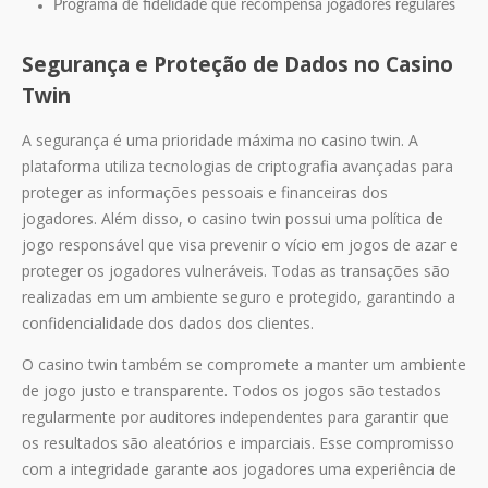
Programa de fidelidade que recompensa jogadores regulares
Segurança e Proteção de Dados no Casino
Twin
A segurança é uma prioridade máxima no casino twin. A
plataforma utiliza tecnologias de criptografia avançadas para
proteger as informações pessoais e financeiras dos
jogadores. Além disso, o casino twin possui uma política de
jogo responsável que visa prevenir o vício em jogos de azar e
proteger os jogadores vulneráveis. Todas as transações são
realizadas em um ambiente seguro e protegido, garantindo a
confidencialidade dos dados dos clientes.
O casino twin também se compromete a manter um ambiente
de jogo justo e transparente. Todos os jogos são testados
regularmente por auditores independentes para garantir que
os resultados são aleatórios e imparciais. Esse compromisso
com a integridade garante aos jogadores uma experiência de