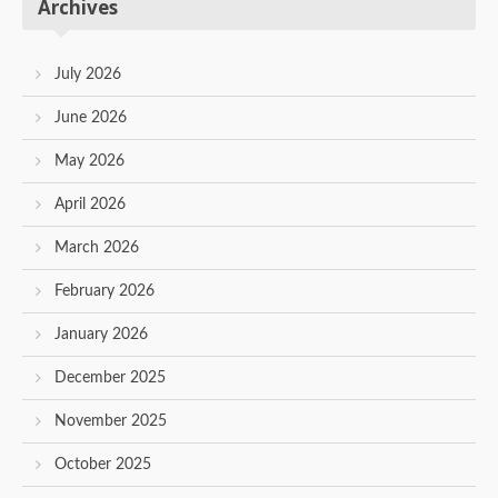
Archives
July 2026
June 2026
May 2026
April 2026
March 2026
February 2026
January 2026
December 2025
November 2025
October 2025