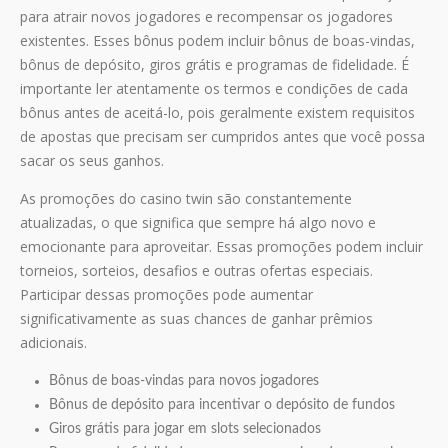
para atrair novos jogadores e recompensar os jogadores
existentes. Esses bônus podem incluir bônus de boas-vindas,
bônus de depósito, giros grátis e programas de fidelidade. É
importante ler atentamente os termos e condições de cada
bônus antes de aceitá-lo, pois geralmente existem requisitos
de apostas que precisam ser cumpridos antes que você possa
sacar os seus ganhos.
As promoções do casino twin são constantemente
atualizadas, o que significa que sempre há algo novo e
emocionante para aproveitar. Essas promoções podem incluir
torneios, sorteios, desafios e outras ofertas especiais.
Participar dessas promoções pode aumentar
significativamente as suas chances de ganhar prêmios
adicionais.
Bônus de boas-vindas para novos jogadores
Bônus de depósito para incentivar o depósito de fundos
Giros grátis para jogar em slots selecionados