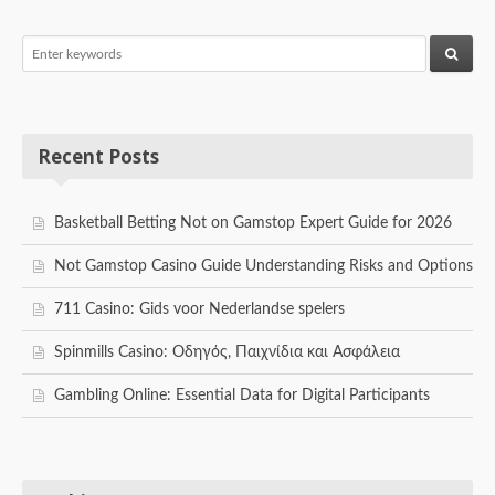
Recent Posts
Basketball Betting Not on Gamstop Expert Guide for 2026
Not Gamstop Casino Guide Understanding Risks and Options
711 Casino: Gids voor Nederlandse spelers
Spinmills Casino: Οδηγός, Παιχνίδια και Ασφάλεια
Gambling Online: Essential Data for Digital Participants