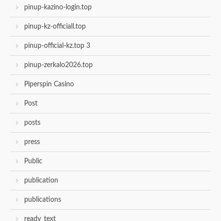
pinup-kazino-login.top
pinup-kz-officiall.top
pinup-official-kz.top 3
pinup-zerkalo2026.top
Piperspin Casino
Post
posts
press
Public
publication
publications
ready_text