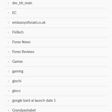
dec_bh_main
EC
embassyofisrael.co.uk
FinTech
Forex News
Forex Reviews
Games
gaming
giochi
gioco
google bard ai launch date 1
Grandpashabet