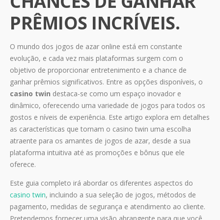
CHANCES DE GANHAR
PRÊMIOS INCRÍVEIS.
O mundo dos jogos de azar online está em constante
evolução, e cada vez mais plataformas surgem com o
objetivo de proporcionar entretenimento e a chance de
ganhar prêmios significativos. Entre as opções disponíveis, o
casino twin
destaca-se como um espaço inovador e
dinâmico, oferecendo uma variedade de jogos para todos os
gostos e níveis de experiência. Este artigo explora em detalhes
as características que tornam o casino twin uma escolha
atraente para os amantes de jogos de azar, desde a sua
plataforma intuitiva até as promoções e bônus que ele
oferece.
Este guia completo irá abordar os diferentes aspectos do
casino twin
, incluindo a sua seleção de jogos, métodos de
pagamento, medidas de segurança e atendimento ao cliente.
Pretendemos fornecer uma visão abrangente para que você