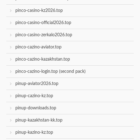
pinco-casino-kz2026.top
pinco-casino-official2026.top
pinco-casino-zerkalo2026.top
pinco-cazino-aviator.top
pinco-cazino-kazakhstan.top
pinco-cazino-login.top (second pack)
pinup-aviator2026.top
pinup-cazino-kz.top
pinup-downloads.top
pinup-kazakhstan-kk.top
pinup-kazino-kz.top