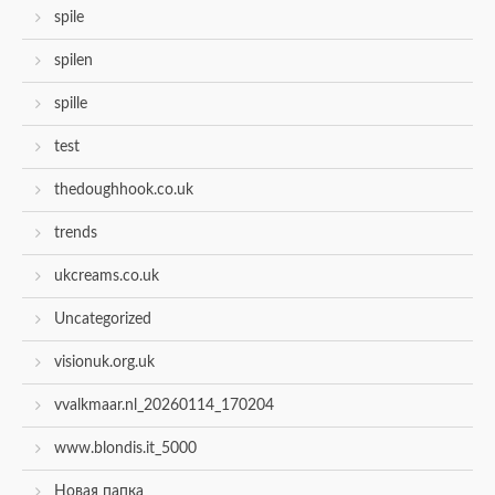
spile
spilen
spille
test
thedoughhook.co.uk
trends
ukcreams.co.uk
Uncategorized
visionuk.org.uk
vvalkmaar.nl_20260114_170204
www.blondis.it_5000
Новая папка