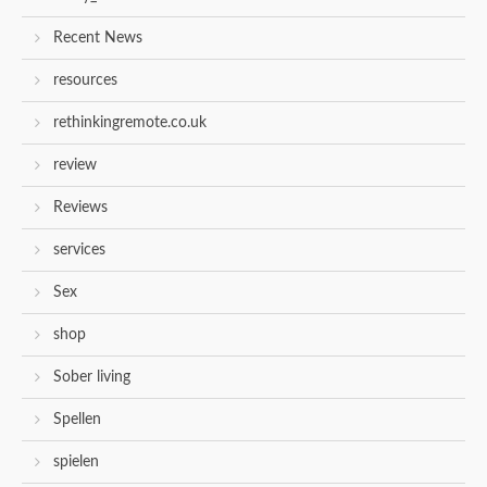
Recent News
resources
rethinkingremote.co.uk
review
Reviews
services
Sex
shop
Sober living
Spellen
spielen