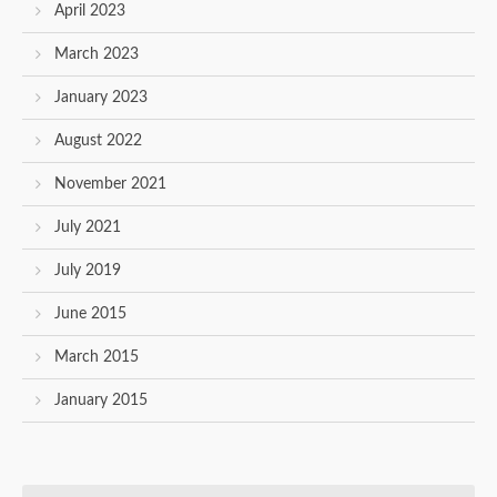
April 2023
March 2023
January 2023
August 2022
November 2021
July 2021
July 2019
June 2015
March 2015
January 2015