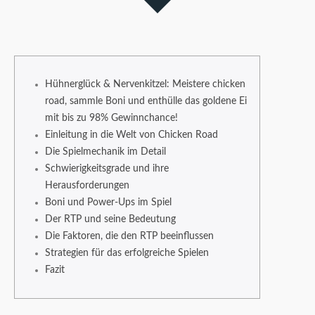
Hühnerglück & Nervenkitzel: Meistere chicken
road, sammle Boni und enthülle das goldene Ei
mit bis zu 98% Gewinnchance!
Einleitung in die Welt von Chicken Road
Die Spielmechanik im Detail
Schwierigkeitsgrade und ihre
Herausforderungen
Boni und Power-Ups im Spiel
Der RTP und seine Bedeutung
Die Faktoren, die den RTP beeinflussen
Strategien für das erfolgreiche Spielen
Fazit