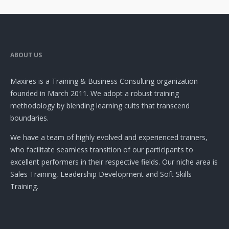
ABOUT US
Maxires is a Training & Business Consulting organization
founded in March 2011. We adopt a robust training
methodology by blending learning cults that transcend
boundaries.
We have a team of highly evolved and experienced trainers,
who facilitate seamless transition of our participants to
excellent performers in their respective fields. Our niche area is
Sales Training, Leadership Development and Soft Skills
Training.