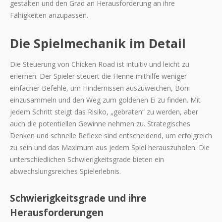
gestalten und den Grad an Herausforderung an ihre
Fähigkeiten anzupassen.
Die Spielmechanik im Detail
Die Steuerung von Chicken Road ist intuitiv und leicht zu
erlernen. Der Spieler steuert die Henne mithilfe weniger
einfacher Befehle, um Hindernissen auszuweichen, Boni
einzusammeln und den Weg zum goldenen Ei zu finden. Mit
jedem Schritt steigt das Risiko, „gebraten“ zu werden, aber
auch die potentiellen Gewinne nehmen zu. Strategisches
Denken und schnelle Reflexe sind entscheidend, um erfolgreich
zu sein und das Maximum aus jedem Spiel herauszuholen. Die
unterschiedlichen Schwierigkeitsgrade bieten ein
abwechslungsreiches Spielerlebnis.
Schwierigkeitsgrade und ihre
Herausforderungen