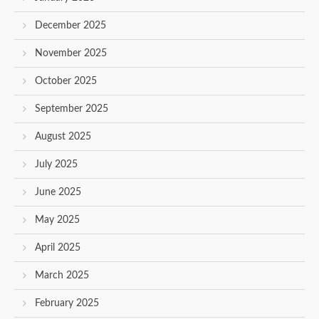
December 2025
November 2025
October 2025
September 2025
August 2025
July 2025
June 2025
May 2025
April 2025
March 2025
February 2025