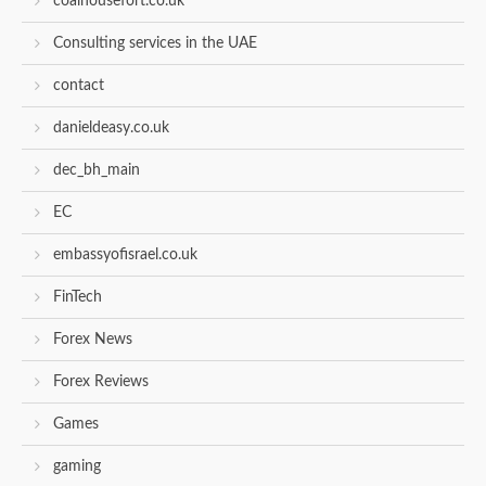
coalhousefort.co.uk
Consulting services in the UAE
contact
danieldeasy.co.uk
dec_bh_main
EC
embassyofisrael.co.uk
FinTech
Forex News
Forex Reviews
Games
gaming