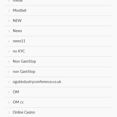
media
Mostbet
NEW
News
news11
no KYC
Non GamStop
non GamStop
ogukindustryconference.co.uk
OM
OM cc
Online Casino