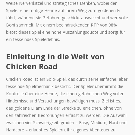
Weise Nervenkitzel und strategisches Denken, wobei der
Spieler eine mutige Henne auf ihrem Weg zum goldenen Ei
führt, während sie Gefahren geschickt ausweicht und wertvolle
Boni sammelt. Mit einem beeindruckenden RTP von 98%
bietet dieses Spiel eine hohe Auszahlungsquote und sorgt für
ein fesselndes Spielerlebnis.
Einleitung in die Welt von
Chicken Road
Chicken Road ist ein Solo-Spiel, das durch seine einfache, aber
fesselnde Spielmechanik besticht. Der Spieler übernimmt die
Kontrolle über eine Henne, die einen gefährlichen Weg voller
Hindernisse und Versuchungen bewältigen muss. Ziel ist es,
das goldene Ei am Ende der Strecke zu erreichen, ohne von
den zahlreichen Bedrohungen erfasst zu werden. Die Auswahl
zwischen vier Schwierigkeitsgraden – Easy, Medium, Hard und
Hardcore – erlaubt es Spielern, ihr eigenes Abenteuer zu