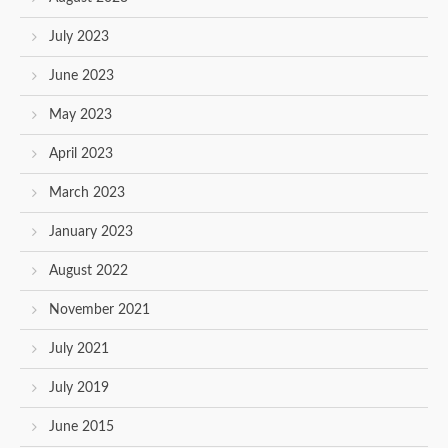
July 2023
June 2023
May 2023
April 2023
March 2023
January 2023
August 2022
November 2021
July 2021
July 2019
June 2015