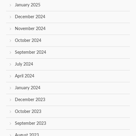
January 2025
December 2024
November 2024
October 2024
September 2024
July 2024
April 2024
January 2024
December 2023
October 2023
September 2023
August 2023