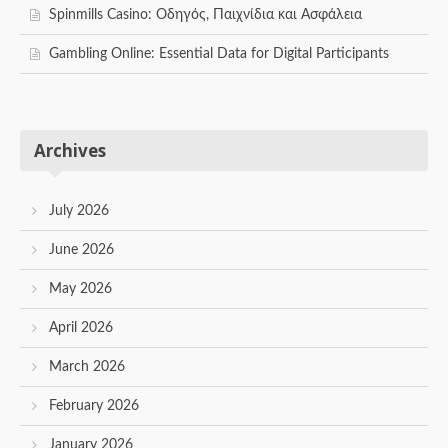
Spinmills Casino: Οδηγός, Παιχνίδια και Ασφάλεια
Gambling Online: Essential Data for Digital Participants
Archives
July 2026
June 2026
May 2026
April 2026
March 2026
February 2026
January 2026