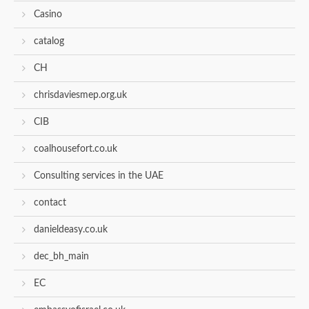
Casino
catalog
CH
chrisdaviesmep.org.uk
CIB
coalhousefort.co.uk
Consulting services in the UAE
contact
danieldeasy.co.uk
dec_bh_main
EC