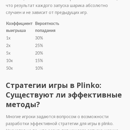
что результат каждого запуска шарика абсолютно
случаен и не зависит от предыдущих игр.
Коэффициент
Вероятность
выигрыша
попадания
1x
30%
2x
25%
5x
20%
10x
15%
50x
10%
Стратегии игры в Plinko:
Существуют ли эффективные
методы?
Многие игроки задаются вопросом о возможности
разработки эффективной стратегии для игры в plinko.