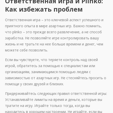
Ответственная игра и Plinko:
Как избежать проблем
Ответственная игра – это ключевой аспект успешного и
приятного опыта в мире азартных игр. Важно помнить,
что plinko – это прежде всего развлечение, а не способ
заработка. Не позволяйте игре контролировать вашу
жизнь и не тратьте на нее больше времени и денег, чем
можете себе позволить.
Если вы чувствуете, что теряете контроль над своей
игрой, обратитесь за помощью к специалистам или
организациям, занимающимся помощью людям с
зависимостью от азартных игр. Не стесняйтесь просить о
помощи у своих друзей и близких.
Придерживайтесь следующих правил ответственной игры:
Устанавливайте лимиты на время и деньги, которые вы
тратите на игру. Играйте только тогда, когда вы
находитесь в хорошем настроении. Не играйте, если вы