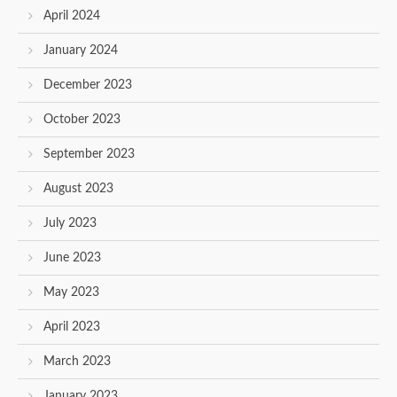
April 2024
January 2024
December 2023
October 2023
September 2023
August 2023
July 2023
June 2023
May 2023
April 2023
March 2023
January 2023