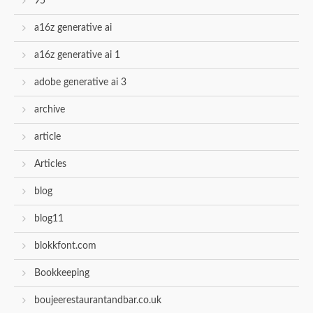
95
a16z generative ai
a16z generative ai 1
adobe generative ai 3
archive
article
Articles
blog
blog11
blokkfont.com
Bookkeeping
boujeerestaurantandbar.co.uk