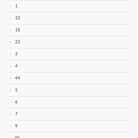
1
10
18
23
3
4
44
5
6
7
9