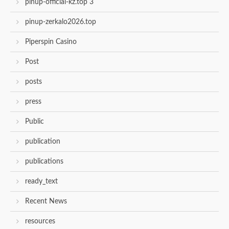
pinup-official-kz.top 3
pinup-zerkalo2026.top
Piperspin Casino
Post
posts
press
Public
publication
publications
ready_text
Recent News
resources