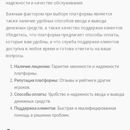
надежности и качестве обслуживания.
Важным фактором при выборе платформы является
также наличие удобных способов ввода и вывода
денежных средств, а также качество поддержки клиентов.
Убедитесь, что платформа предлагает способы оплаты,
которые вам удобны, и что служба поддержки клиентов
доступна в любое время и готова ответить на ваши
вопросы.
Наличие лицензии:
Гарантия законности и надежности
платформы.
Репутация платформы:
Отзывы и рейтинги других
игроков.
Способы оплаты:
Удобство и надежность ввода и вывода
денежных средств.
Поддержка клиентов:
Быстрая и квалифицированная
помощь в решении проблем.