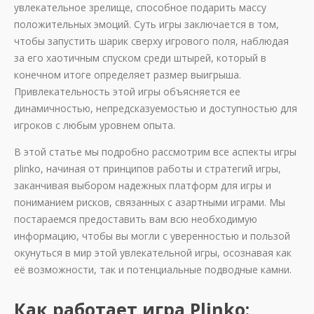
увлекательное зрелище, способное подарить массу
положительных эмоций. Суть игры заключается в том,
чтобы запустить шарик сверху игрового поля, наблюдая
за его хаотичным спуском среди штырей, который в
конечном итоге определяет размер выигрыша.
Привлекательность этой игры объясняется ее
динамичностью, непредсказуемостью и доступностью для
игроков с любым уровнем опыта.
В этой статье мы подробно рассмотрим все аспекты игры
plinko, начиная от принципов работы и стратегий игры,
заканчивая выбором надежных платформ для игры и
пониманием рисков, связанных с азартными играми. Мы
постараемся предоставить вам всю необходимую
информацию, чтобы вы могли с уверенностью и пользой
окунуться в мир этой увлекательной игры, осознавая как
её возможности, так и потенциальные подводные камни.
Как работает игра Plinko: