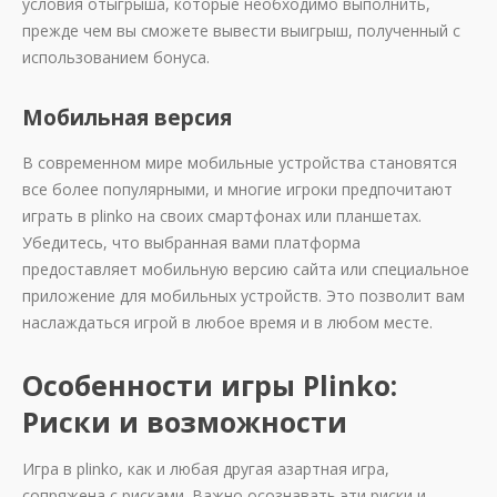
условия отыгрыша, которые необходимо выполнить,
прежде чем вы сможете вывести выигрыш, полученный с
использованием бонуса.
Мобильная версия
В современном мире мобильные устройства становятся
все более популярными, и многие игроки предпочитают
играть в plinko на своих смартфонах или планшетах.
Убедитесь, что выбранная вами платформа
предоставляет мобильную версию сайта или специальное
приложение для мобильных устройств. Это позволит вам
наслаждаться игрой в любое время и в любом месте.
Особенности игры Plinko:
Риски и возможности
Игра в plinko, как и любая другая азартная игра,
сопряжена с рисками. Важно осознавать эти риски и