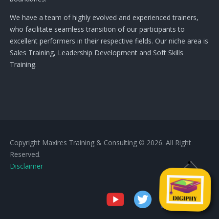
We have a team of highly evolved and experienced trainers,
who facilitate seamless transition of our participants to
excellent performers in their respective fields. Our niche area is
Sales Training, Leadership Development and Soft Skills
Training.
Copyright Maxires Training & Consulting © 2026. All Right
Reserved.
Disclaimer