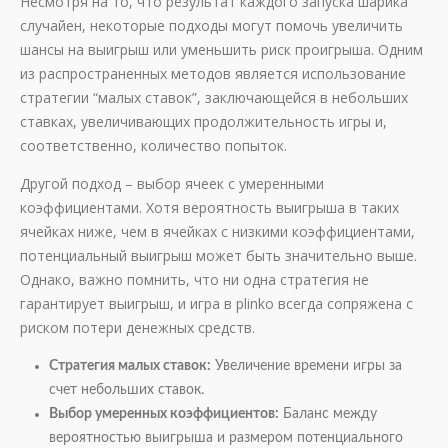
Несмотря на то, что результат каждого запуска шарика
случайен, некоторые подходы могут помочь увеличить
шансы на выигрыш или уменьшить риск проигрыша. Одним
из распространенных методов является использование
стратегии “малых ставок”, заключающейся в небольших
ставках, увеличивающих продолжительность игры и,
соответственно, количество попыток.
Другой подход – выбор ячеек с умеренными
коэффициентами. Хотя вероятность выигрыша в таких
ячейках ниже, чем в ячейках с низкими коэффициентами,
потенциальный выигрыш может быть значительно выше.
Однако, важно помнить, что ни одна стратегия не
гарантирует выигрыш, и игра в plinko всегда сопряжена с
риском потери денежных средств.
Стратегия малых ставок:
Увеличение времени игры за
счет небольших ставок.
Выбор умеренных коэффициентов:
Баланс между
вероятностью выигрыша и размером потенциального